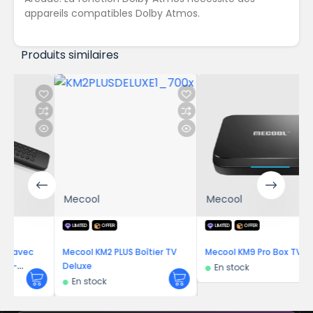
appareils compatibles Dolby Atmos.
Produits similaires
Mecool
Mecool
LIMITED
OFFER
LIMITED
OFFER
Mecool KM2 PLUS Boîtier TV
Mecool KM9 Pro Box TV
Deluxe
En stock
En stock