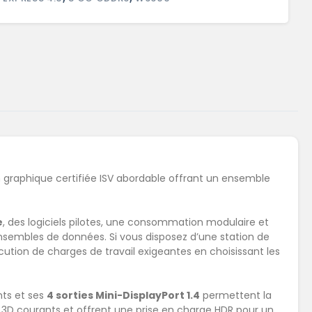
n graphique certifiée ISV abordable offrant un ensemble
e
, des logiciels pilotes, une consommation modulaire et
nsembles de données. Si vous disposez d’une station de
xécution de charges de travail exigeantes en choisissant les
nts et ses
4 sorties Mini-DisplayPort 1.4
permettent la
 3D courants et offrent une prise en charge HDR pour un