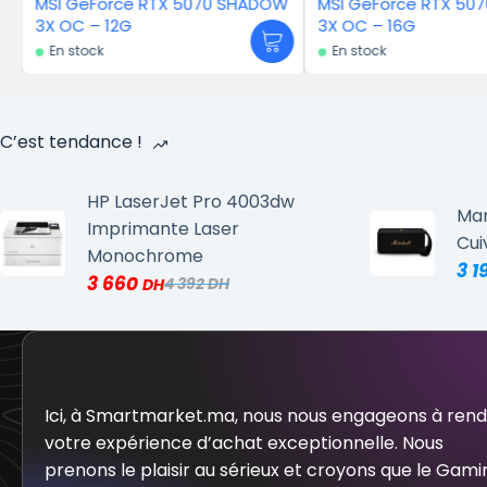
070 SHADOW
MSI GeForce RTX 5070 Ti INSPIRE
MSI GeFor
3X OC – 16G
VENTUS 3
En stock
En stock
C’est tendance !
HP LaserJet Pro 4003dw
Mar
Imprimante Laser
Cui
Monochrome
3 1
3 660
4 392
Ici, à Smartmarket.ma, nous nous engageons à ren
votre expérience d’achat exceptionnelle. Nous
prenons le plaisir au sérieux et croyons que le Gami