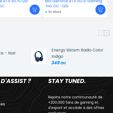
MSI GeForce RTX 5070 Gaming
Gigabyte GeForce RTX 5
Trio OC -12G
EAGLE OC – 12GB
En stock
En stock
Energy Sistem Radio Color
te – Noir
Indigo
349
 D'ASSIST ?
STAY TUNED.
Rejoins notre communauté de
+200.000 fans de gaming et
ces
d'esport et accède à des offres