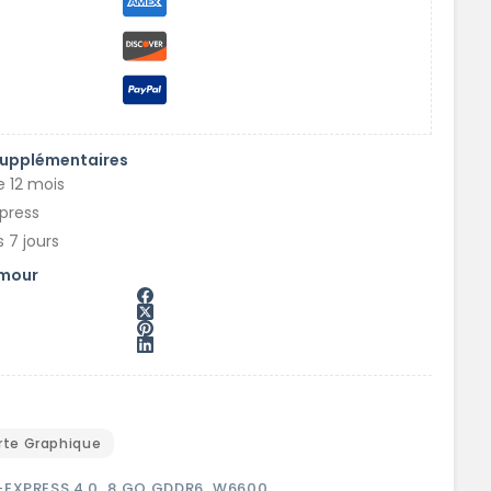
supplémentaires
e 12 mois
xpress
 7 jours
amour
rte Graphique
-EXPRESS 4.0
,
8 GO GDDR6
,
W6600