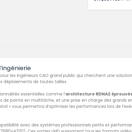
’ingénierie
 pour les ingénieurs CAO grand public qui cherchent une solutio
 déploiements de toutes tailles.
nnalités essentielles comme l’
architecture RDNA2 éprouvé
 de pointe en multitâche, et une prise en charge des grands e
Control » vous permettra d’optimiser les performances lors de l’e
patibilité avec des systèmes professionnels petits et performa
(7680×4320). Ces sorties UHD supportent tous les formats vidéo