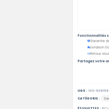
Fonctionnalités 
Garantie d
Livraison E
Retour sous
Partagez votre 
UGS :
100-506159
CATÉGORIE :
Ca
ÉTIQUETTES :
PCI