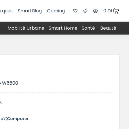
rques
SmartBlog
Gaming
0
DH
Mobilité Urbaine
Smart Home
Santé – Beauté
o W6600
k
ts
Comparer