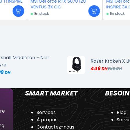
ce RTX 5070 12G
MSI GeForce RTX 5070 12G
X OC
INSPIRE 3X OC
En stock
shall Middleton – Noir
Razer Kraken X Li
vre
449
699
99
SMART MARKET
BESOIN
dre
Services
Blog
À propos
Servi
ng
Contactez-nous