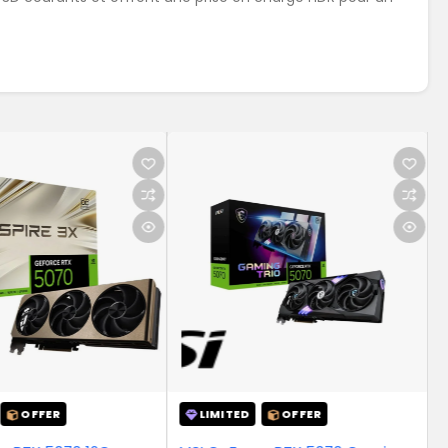
Gigabyte
LIMITED
OFFER
LIMITED
OFFER