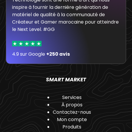
inspire à fournir la dernière génération de
matériel de qualité à la communauté de
Créateur et Gamer marocaine pour atteindre
le Next Level. #GG
4.9 sur Google
+250 avis
SMART MARKET
Services
À propos
Contactez-nous
Mon compte
Produits