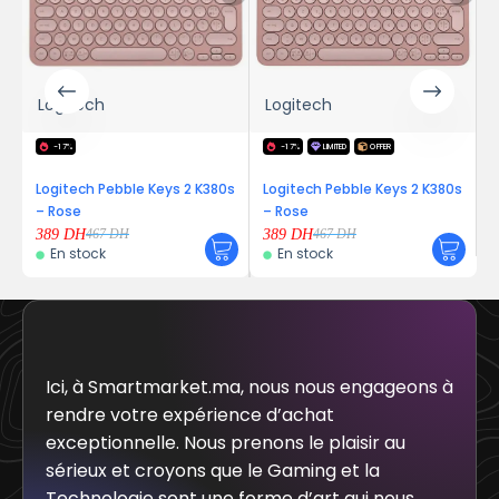
Logitech
Logitech
Logite
-17%
-17%
LIMITED
OFFER
-17%
ogitech Pebble Keys 2 K380s
Logitech Pebble Keys 2 K380s
Logitec
 Rose
– Rose
199
DH
En st
89
DH
389
DH
467
DH
467
DH
En stock
En stock
Ici, à Smartmarket.ma, nous nous engageons à
rendre votre expérience d’achat
exceptionnelle. Nous prenons le plaisir au
sérieux et croyons que le Gaming et la
Technologie sont une forme d’art qui nous