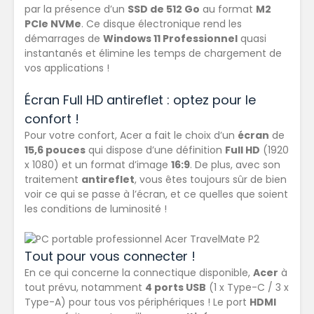
par la présence d’un
SSD de 512 Go
au format
M2
PCIe NVMe
. Ce disque électronique rend les
démarrages de
Windows 11 Professionnel
quasi
instantanés et élimine les temps de chargement de
vos applications !
Écran Full HD antireflet : optez pour le
confort !
Pour votre confort, Acer a fait le choix d’un
écran
de
15,6 pouces
qui dispose d’une définition
Full HD
(1920
x 1080) et un format d’image
16:9
. De plus, avec son
traitement
antireflet
, vous êtes toujours sûr de bien
voir ce qui se passe à l’écran, et ce quelles que soient
les conditions de luminosité !
Tout pour vous connecter !
En ce qui concerne la connectique disponible,
Acer
à
tout prévu, notamment
4 ports USB
(1 x Type-C / 3 x
Type-A) pour tous vos périphériques ! Le port
HDMI