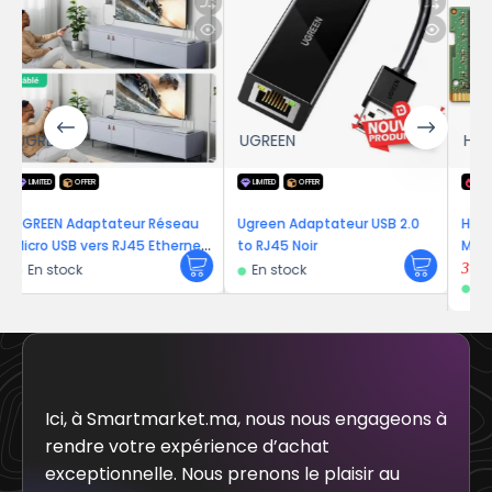
UGREEN
HP
LIMITED
OFFER
-17%
 Réseau
Ugreen Adaptateur USB 2.0
HP Barrette 16GB DDR4 24
 Ethernet
to RJ45 Noir
MHz – Mémoire
ation 1M
En stock
3 349
DH
4 019
DH
En stock
Ici, à Smartmarket.ma, nous nous engageons à
rendre votre expérience d’achat
exceptionnelle. Nous prenons le plaisir au