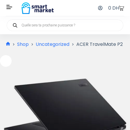
0
DH
Shop
Uncategorized
ACER TravelMate P2 T