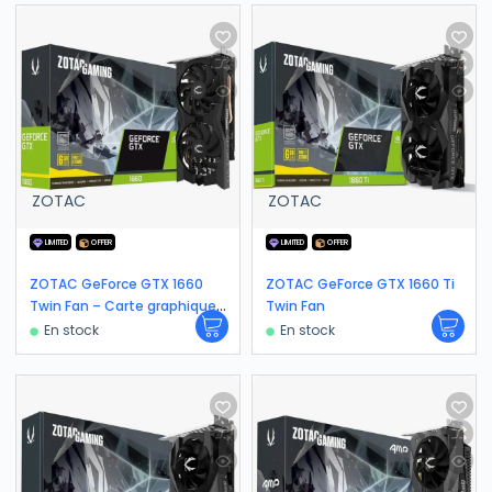
ZOTAC
ZOTAC
LIMITED
OFFER
LIMITED
OFFER
ZOTAC GeForce GTX 1660
ZOTAC GeForce GTX 1660 Ti
Twin Fan – Carte graphique |
Twin Fan
6 Go GDDR5
En stock
En stock