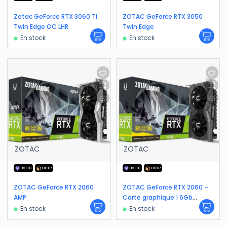
Zotac GeForce RTX 3060 Ti
ZOTAC GeForce RTX 3050
Twin Edge OC LHR
Twin Edge
En stock
En stock
ZOTAC
ZOTAC
LIMITED
OFFER
LIMITED
OFFER
ZOTAC GeForce RTX 2060
ZOTAC GeForce RTX 2060 –
AMP
Carte graphique | 6Gb
GDDR6
En stock
En stock