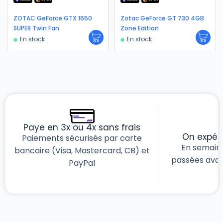
ZOTAC GeForce GTX 1650
Zotac GeForce GT 730 4GB
SUPER Twin Fan
Zone Edition
En stock
En stock
Paye en 3x ou 4x sans frais
On expéd
Paiements sécurisés par carte
En semain
bancaire (Visa, Mastercard, CB) et
passées avant
PayPal