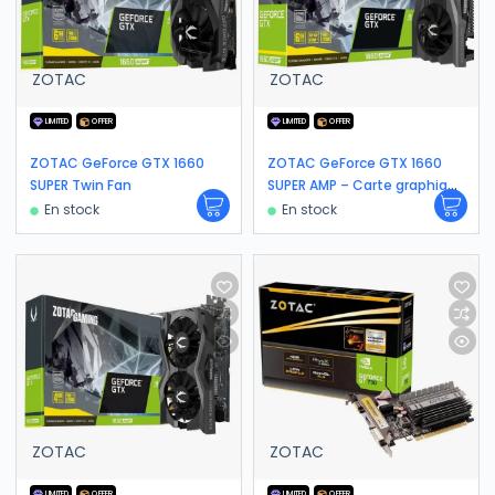
ZOTAC
ZOTAC
LIMITED
OFFER
LIMITED
OFFER
ZOTAC GeForce GTX 1660
ZOTAC GeForce GTX 1660
SUPER Twin Fan
SUPER AMP – Carte graphique
| 6 Go GDDR6
En stock
En stock
ZOTAC
ZOTAC
LIMITED
OFFER
LIMITED
OFFER