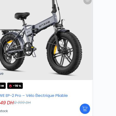
we
EW
-16%
E EP-2 Pro – Vélo Électrique Pliable
949
DH
12 999
DH
stock