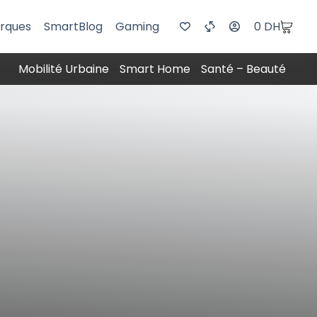
rques
SmartBlog
Gaming
0
DH
Mobilité Urbaine
Smart Home
Santé – Beauté