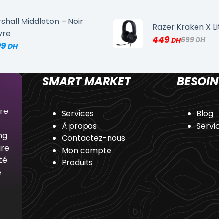
shall Middleton – Noir
Razer Kraken X Li
vre
449
699
99
SMART MARKET
BESOIN
dre
Services
Blog
À propos
Servi
ng
Contactez-nous
ire
Mon compte
té
Produits
e