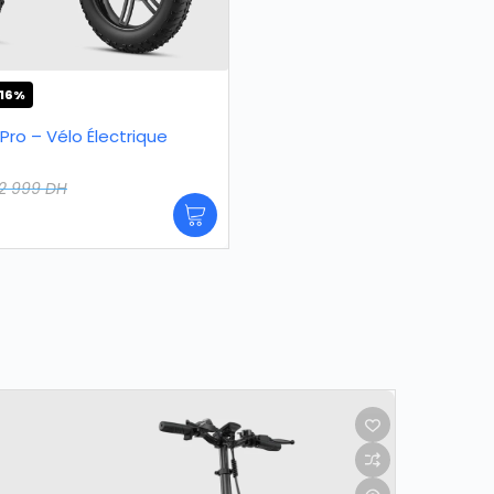
16%
Pro – Vélo Électrique
12 999
DH