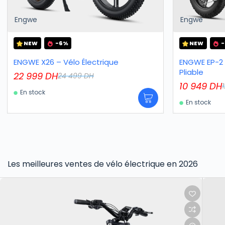
Engwe
Engwe
NEW
-6%
NEW
-
ENGWE X26 – Vélo Électrique
ENGWE EP-2 
Pliable
22 999
DH
24 499
DH
10 949
DH
En stock
En stock
Les meilleures ventes de vélo électrique en 2026