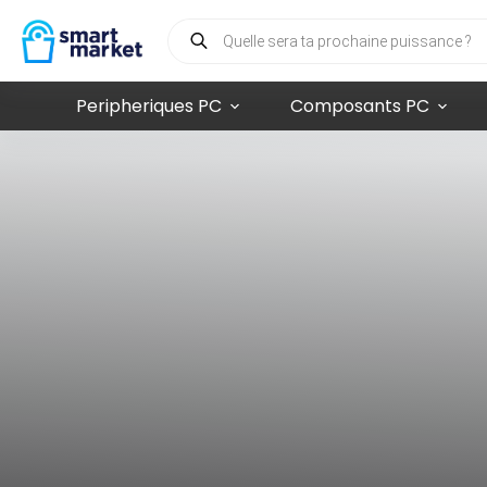
Peripheriques PC
Composants PC