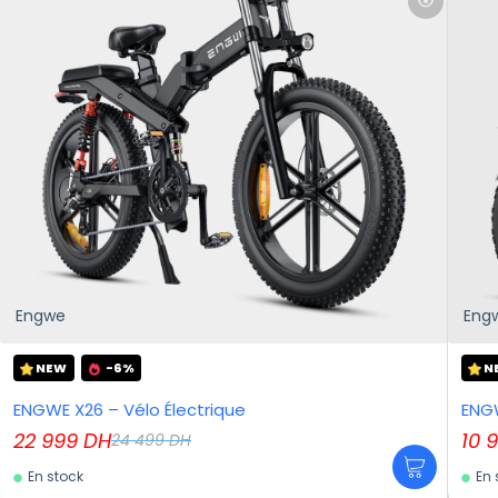
Engwe
Eng
NEW
-6%
N
ENGWE X26 – Vélo Électrique
ENGW
22 999
DH
10 
24 499
DH
En stock
En 