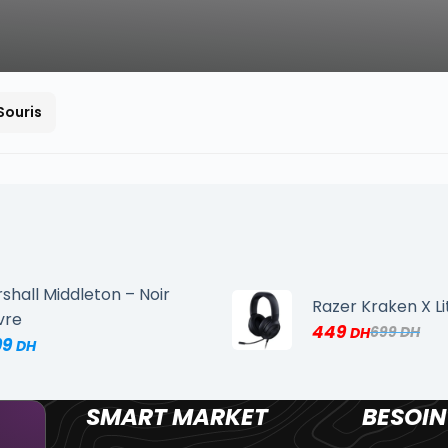
Souris
shall Middleton – Noir
Razer Kraken X Li
vre
449
699
99
SMART MARKET
BESOIN