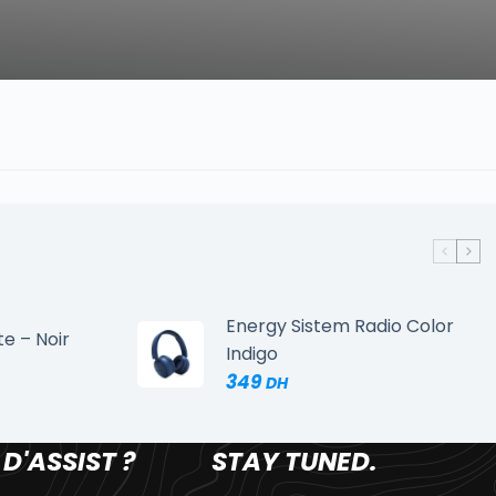
Energy Sistem Radio Color
te – Noir
Indigo
349
 D'ASSIST ?
STAY TUNED.