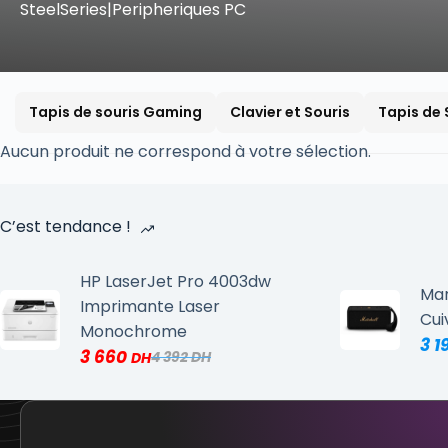
SteelSeries|Peripheriques PC
Tapis de souris Gaming
Clavier et Souris
Tapis de 
Aucun produit ne correspond à votre sélection.
C’est tendance !
HP LaserJet Pro 4003dw
Mar
Imprimante Laser
Cui
Monochrome
3 1
3 660
4 392