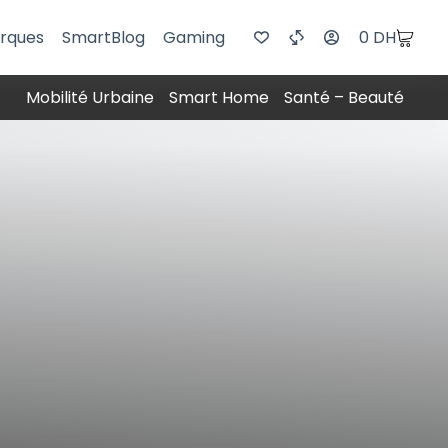
rques
SmartBlog
Gaming
0
DH
Mobilité Urbaine
Smart Home
Santé – Beauté