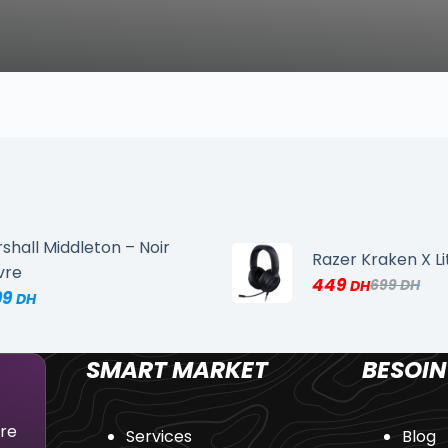
shall Middleton – Noir
Razer Kraken X Li
vre
449
699
99
SMART MARKET
BESOIN
dre
Services
Blog