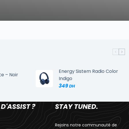
Energy Sistem Radio Color
te – Noir
Indigo
349
 D'ASSIST ?
STAY TUNED.
Rejoins notre communauté de