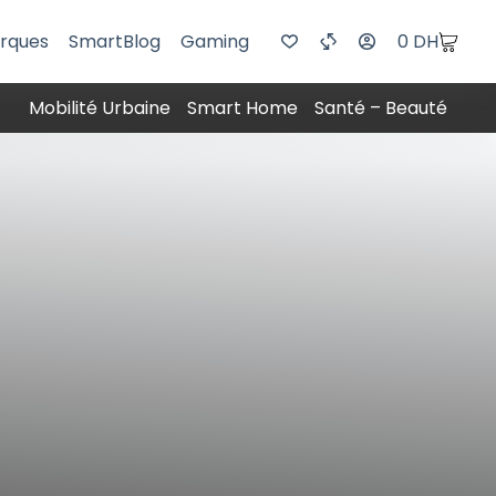
rques
SmartBlog
Gaming
0
DH
Mobilité Urbaine
Smart Home
Santé – Beauté