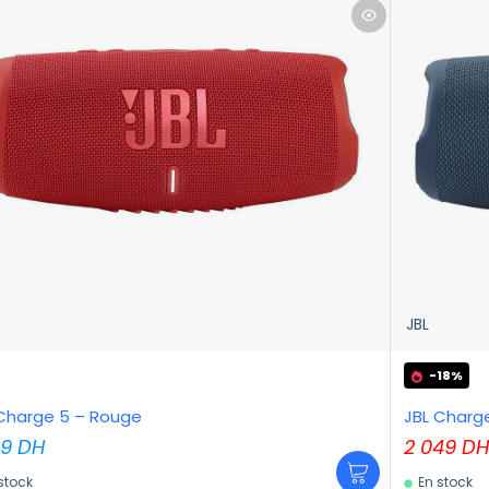
JBL
-18%
Charge 5 – Rouge
JBL Charge
99
DH
2 049
D
stock
En stock