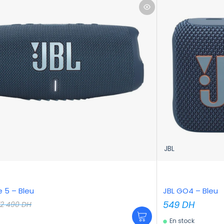
JBL
 5 – Bleu
JBL GO4 – Bleu
H
549
DH
2 490
DH
En stock