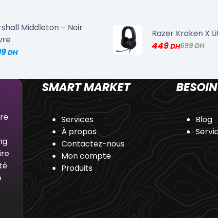
shall Middleton – Noir
Razer Kraken X Li
vre
449
699
99
SMART MARKET
BESOIN
dre
Services
Blog
À propos
Servi
ng
Contactez-nous
ire
Mon compte
té
Produits
e