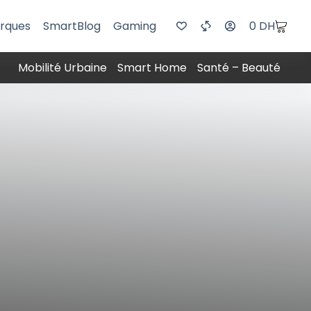
rques
SmartBlog
Gaming
0
DH
Mobilité Urbaine
Smart Home
Santé – Beauté