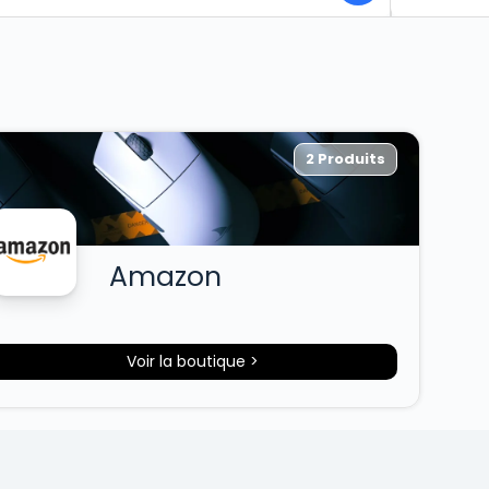
2 Produits
Amazon
Voir la boutique >