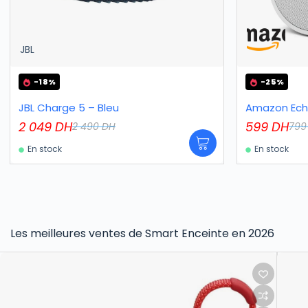
JBL
-18%
-25%
JBL Charge 5 – Bleu
Amazon Echo
2 049
DH
599
DH
2 490
DH
79
En stock
En stock
Les meilleures ventes de Smart Enceinte en 2026