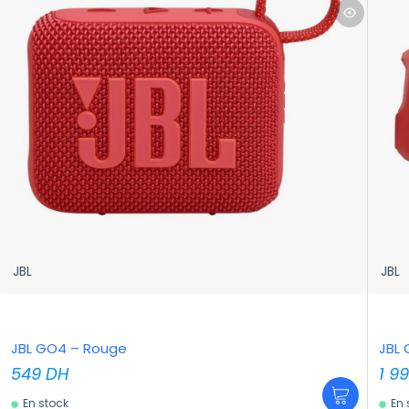
JBL
JBL
JBL GO4 – Rouge
JBL 
549
DH
1 9
En stock
En 