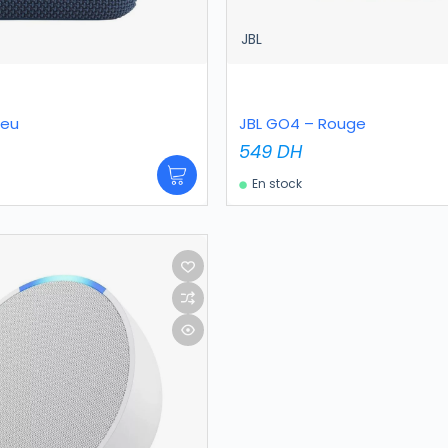
JBL
leu
JBL GO4 – Rouge
549
DH
En stock