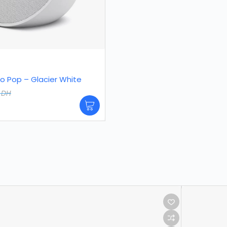
 Pop – Glacier White
9
DH