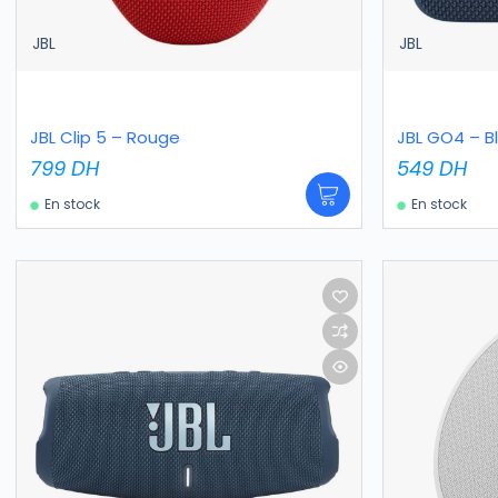
JBL
JBL
JBL Clip 5 – Rouge
JBL GO4 – B
799
DH
549
DH
En stock
En stock