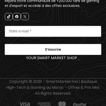
Rejoins notre communauté de +200.000 fans de gaming
et d'esport et accède à des offres exclusives.
S’inscrire
YOUR SMART MARKET SHOP
_
Copyright © 2026 - SmartMarket.ma | Boutique
High-Tech & Gaming au Maroc – Offres & Prix Mini.
All Rights Reserved.