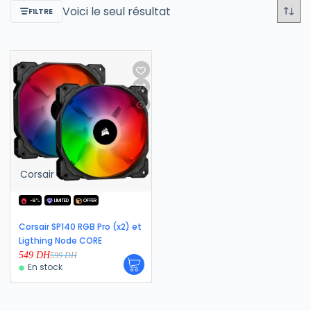
Voici le seul résultat
FILTRE
Corsair
-8%
LIMITED
OFFER
Corsair SP140 RGB Pro (x2) et
Ligthing Node CORE
549
DH
599
DH
En stock