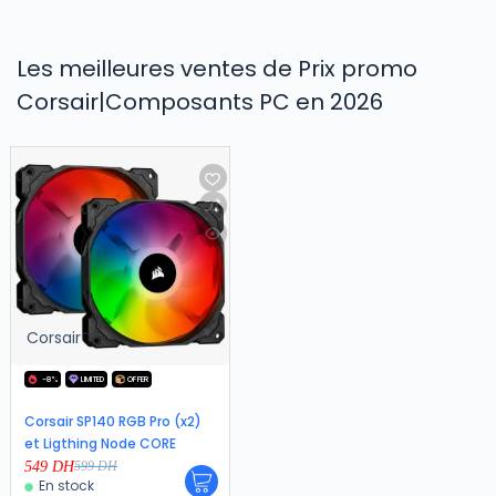
Les meilleures ventes de Prix promo
Corsair|Composants PC en 2026
Corsair
-8%
LIMITED
OFFER
Corsair SP140 RGB Pro (x2)
et Ligthing Node CORE
549
DH
599
DH
En stock