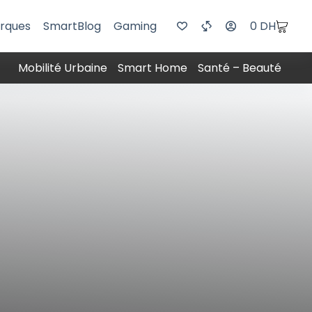
rques
SmartBlog
Gaming
0
DH
Mobilité Urbaine
Smart Home
Santé – Beauté