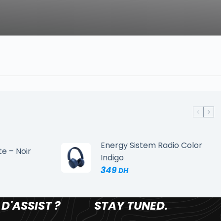
Energy Sistem Radio Color
te – Noir
Indigo
349
 D'ASSIST ?
STAY TUNED.