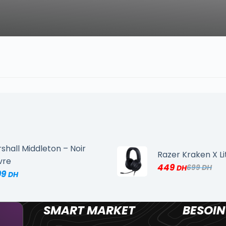
shall Middleton – Noir
Razer Kraken X Li
vre
449
699
99
SMART MARKET
BESOIN