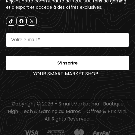
Rejoins notre communauté de +200.000 fans de gaming
et d'esport et accède à des offres exclusives.
S’inscrire
YOUR SMART MARKET SHOP
_
Copyright © 2026 - SmartMarket.ma | Boutique
High-Tech & Gaming au Maroc – Offres & Prix Mini.
All Rights Reserved.