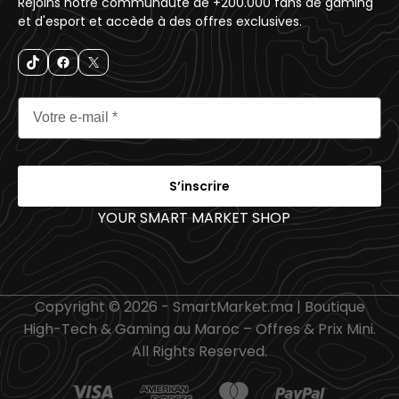
Rejoins notre communauté de +200.000 fans de gaming
et d'esport et accède à des offres exclusives.
S’inscrire
YOUR SMART MARKET SHOP
_
Copyright © 2026 - SmartMarket.ma | Boutique
High-Tech & Gaming au Maroc – Offres & Prix Mini.
All Rights Reserved.