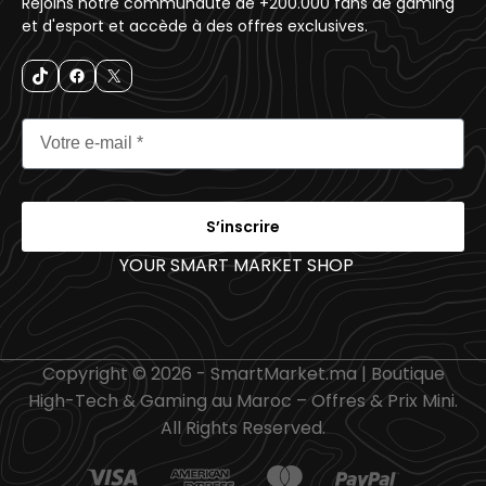
Rejoins notre communauté de +200.000 fans de gaming
et d'esport et accède à des offres exclusives.
S’inscrire
YOUR SMART MARKET SHOP
_
Copyright © 2026 - SmartMarket.ma | Boutique
High-Tech & Gaming au Maroc – Offres & Prix Mini.
All Rights Reserved.