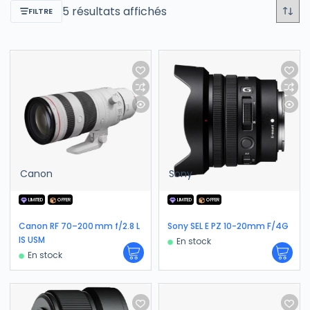
5 résultats affichés
FILTRE
Canon
Sony
LIMITED
OFFER
LIMITED
OFFER
Canon RF 70–200 mm f/2.8 L
Sony SEL E PZ 10-20mm F/4G
IS USM
En stock
En stock