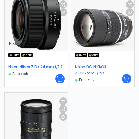
Nikon
Nikon
LIMITED
OFFER
LIMITED
OFFER
Nikon Nikkor Z DX 24 mm f/1.7
Nikon DC‑NIKKOR
AF 135 mm f/2 D
En stock
En stock