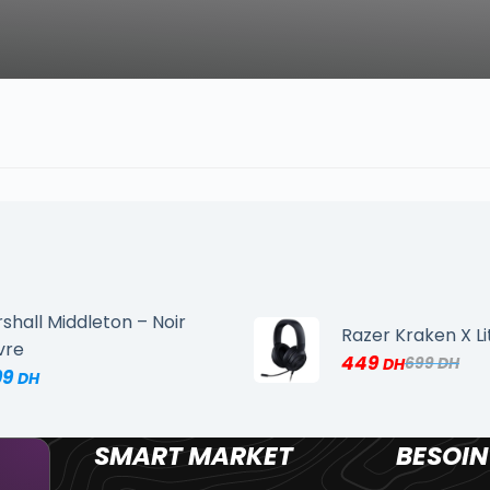
shall Middleton – Noir
Razer Kraken X Li
vre
449
699
99
SMART MARKET
BESOIN