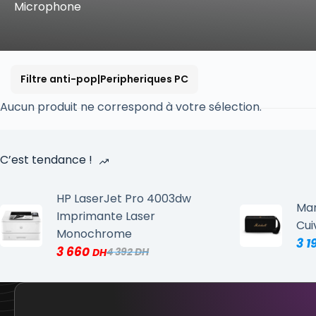
Microphone
Filtre anti-pop|Peripheriques PC
Aucun produit ne correspond à votre sélection.
C’est tendance !
HP LaserJet Pro 4003dw
Mar
Imprimante Laser
Cui
Monochrome
3 1
3 660
4 392