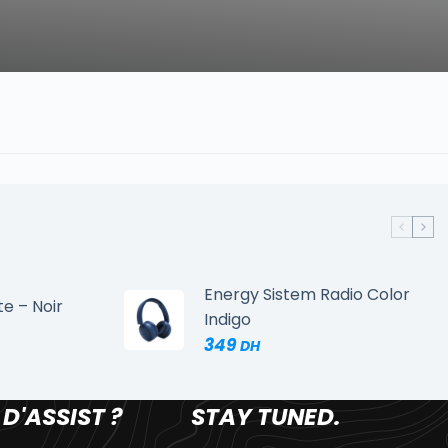
Energy Sistem Radio Color
te – Noir
Indigo
349
 D'ASSIST ?
STAY TUNED.