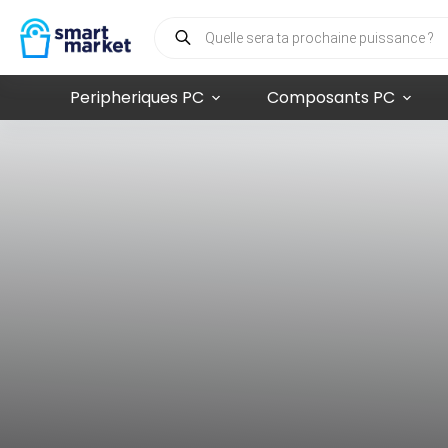
Peripheriques PC
Composants PC