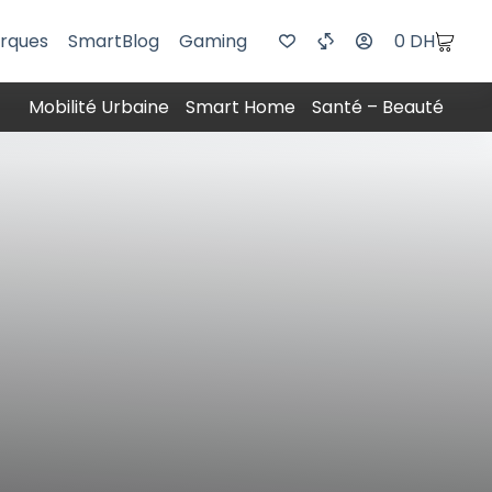
rques
SmartBlog
Gaming
0
DH
Mobilité Urbaine
Smart Home
Santé – Beauté