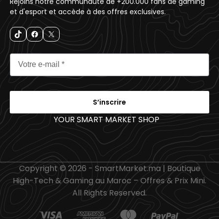
Rejoins notre communauté de +200.000 fans de gaming
et d'esport et accède à des offres exclusives.
S’inscrire
YOUR SMART MARKET SHOP
_
Copyright © 2026 - SmartMarket.ma | Boutique
High-Tech & Gaming au Maroc – Offres & Prix Mini.
All Rights Reserved.