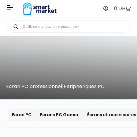
0
DH
Écran PC professionnel|Peripheriques PC
Ecran PC
Ecrans PC Gamer
Écrans et accessoires