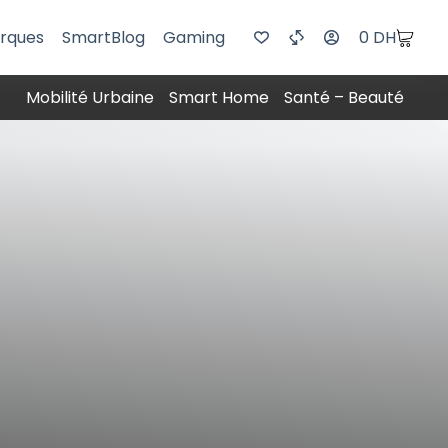
rques
SmartBlog
Gaming
0
DH
Mobilité Urbaine
Smart Home
Santé – Beauté