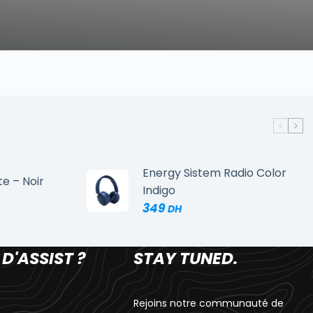
Energy Sistem Radio Color
te – Noir
Indigo
349
 D'ASSIST ?
STAY TUNED.
Rejoins notre communauté de