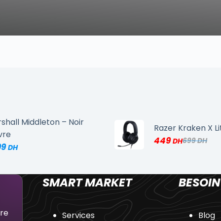
shall Middleton – Noir
Razer Kraken X Li
vre
449
699
99
SMART MARKET
BESOIN
dre
Services
Blog