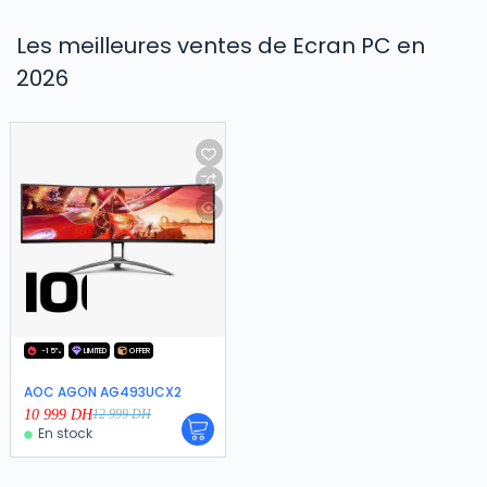
Les meilleures ventes de Ecran PC en
2026
-15%
LIMITED
OFFER
AOC AGON AG493UCX2
10 999
DH
12 999
DH
En stock