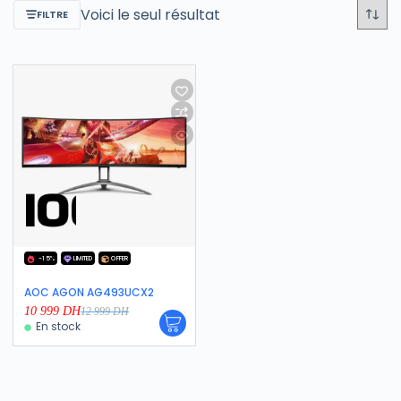
Voici le seul résultat
FILTRE
-15%
LIMITED
OFFER
AOC AGON AG493UCX2
10 999
DH
12 999
DH
En stock