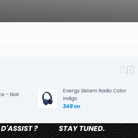
Energy Sistem Radio Color
te – Noir
Indigo
349
 D'ASSIST ?
STAY TUNED.