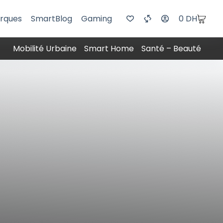
rques
SmartBlog
Gaming
0
DH
Mobilité Urbaine
Smart Home
Santé – Beauté