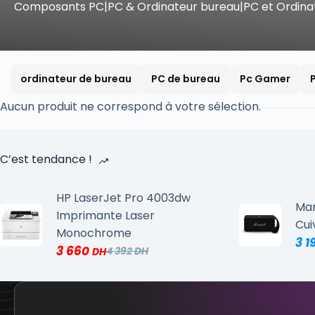
Composants PC|PC & Ordinateur bureau|PC et Ordina
ordinateur de bureau
PC de bureau
Pc Gamer
Aucun produit ne correspond à votre sélection.
C’est tendance !
HP LaserJet Pro 4003dw
Mar
Imprimante Laser
Cui
Monochrome
3 1
3 660
4 392