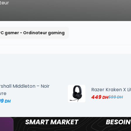
teur
PC gamer - Ordinateur gaming
shall Middleton – Noir
Razer Kraken X Li
vre
449
699
99
SMART MARKET
BESOIN