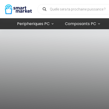
Peripheriques PC
Composants PC