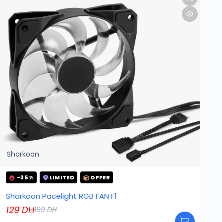
Sharkoon
-35%
LIMITED
OFFER
Sharkoon Pacelight RGB FAN F1
129
DH
199
DH