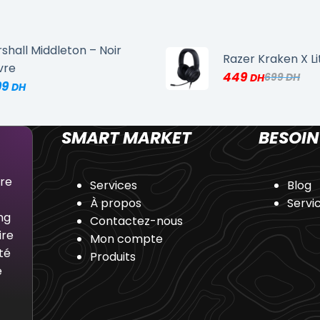
shall Middleton – Noir
Razer Kraken X Li
vre
449
699
99
SMART MARKET
BESOIN
dre
Services
Blog
À propos
Servi
ng
Contactez-nous
ire
Mon compte
té
Produits
e