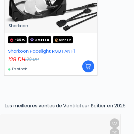
Sharkoon
-35%
LIMITED
OFFER
Sharkoon Pacelight RGB FAN F1
129
DH
199
DH
En stock
Les meilleures ventes de Ventilateur Boîtier en 2026