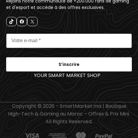
Rejoins notre communauté de +200.000 fans de gaming
et d'esport et accède à des offres exclusives.
S’inscrire
YOUR SMART MARKET SHOP
_
Copyright © 2026 - SmartMarket.ma | Boutique
High-Tech & Gaming au Maroc – Offres & Prix Mini.
All Rights Reserved.