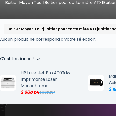
Boitier Moyen Tour|Boitier pour carte mère ATX|Boitie
Boitier Moyen Tour|Boitier pour carte mère ATX|Boitier p
Aucun produit ne correspond à votre sélection.
C’est tendance !
HP LaserJet Pro 4003dw
Mar
Imprimante Laser
Cui
Monochrome
3 1
3 660
4 392