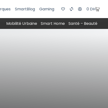
rques
SmartBlog
Gaming
0
DH
Mobilité Urbaine
Smart Home
Santé – Beauté