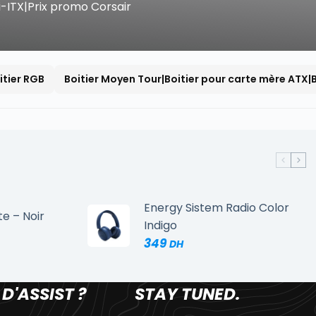
i-ITX|Prix promo Corsair
itier RGB
Boitier Moyen Tour|Boitier pour carte mère ATX|
Energy Sistem Radio Color
te – Noir
Indigo
349
 D'ASSIST ?
STAY TUNED.