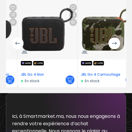
JBL
JBL
LIMITED
OFFER
LIMITED
OFFER
JBL Go 4 Noir
JBL Go 4 Camouflage
En stock
En stock
Ici, à Smartmarket.ma, nous nous engageons à
rendre votre expérience d’achat
exceptionnelle. Nous prenons le plaisir au