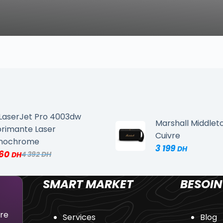
LaserJet Pro 4003dw
Marshall Middleto
rimante Laser
Cuivre
nochrome
3 199
660
4 392
SMART MARKET
BESOIN
dre
Services
Blog