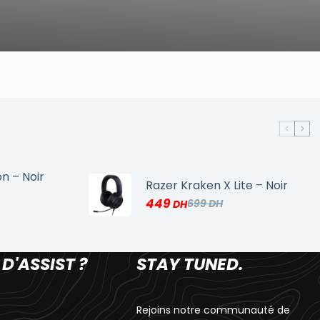
n – Noir
Razer Kraken X Lite – Noir
449
699
 D'ASSIST ?
STAY TUNED.
Rejoins notre communauté de