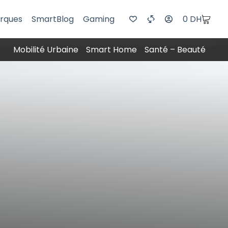
rques
SmartBlog
Gaming
0
DH
Mobilité Urbaine
Smart Home
Santé – Beauté